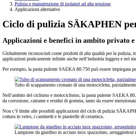
Pulizia e manutenzione di isolatori ad alta tensione
Applicazioni alternative
Ciclo di pulizia SÄKAPHEN per i
Applicazioni e benefici in ambito privato 
Globalmente riconosciuti come prodotti di alta qualità per la pulizia, 
applicazioni praticamente infinite anche nell’industria leggera e nel mer
Per esempio, la pasta pulente SAEKA 80.750 può essere impiegata per tr
Tubo di scappamento cromato di una motocicletta, parzialment
Nell’ambito del ciclismo e motociclismo, la pasta pulente SAEKA 80.75
da corrosione, catrame e residui di gomma, tanto da essere menzionata
Non c’è limite alle possibili applicazioni del ciclo di pulizia SÄKAPHE
cottura in vetro, i caminetti e le piastrelle di ceramica.
Lampione da giardino in acciaio inox spazzolato, arrugginitosi