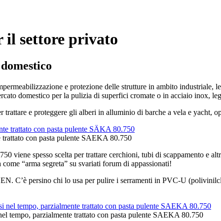
l settore privato
e domestico
impermeabilizzazione e protezione delle strutture in ambito industriale,
cato domestico per la pulizia di superfici cromate o in acciaio inox, legh
attare e proteggere gli alberi in alluminio di barche a vela e yacht, op
e trattato con pasta pulente SAEKA 80.750
0 viene spesso scelta per trattare cerchioni, tubi di scappamento e alt
 come “arma segreta” su svariati forum di appassionati!
N. C’è persino chi lo usa per pulire i serramenti in PVC-U (polivinilclo
 nel tempo, parzialmente trattato con pasta pulente SAEKA 80.750