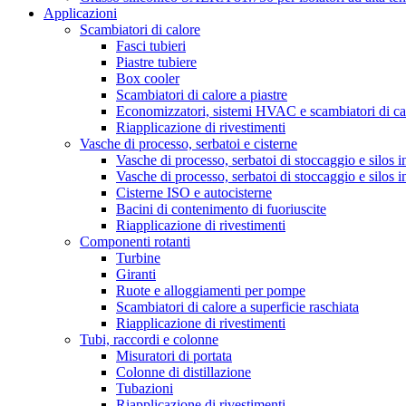
Applicazioni
Scambiatori di calore
Fasci tubieri
Piastre tubiere
Box cooler
Scambiatori di calore a piastre
Economizzatori, sistemi HVAC e scambiatori di cal
Riapplicazione di rivestimenti
Vasche di processo, serbatoi e cisterne
Vasche di processo, serbatoi di stoccaggio e silos i
Vasche di processo, serbatoi di stoccaggio e silos i
Cisterne ISO e autocisterne
Bacini di contenimento di fuoriuscite
Riapplicazione di rivestimenti
Componenti rotanti
Turbine
Giranti
Ruote e alloggiamenti per pompe
Scambiatori di calore a superficie raschiata
Riapplicazione di rivestimenti
Tubi, raccordi e colonne
Misuratori di portata
Colonne di distillazione
Tubazioni
Riapplicazione di rivestimenti