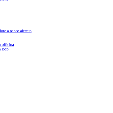
ore a pacco alettato
n officina
n loco