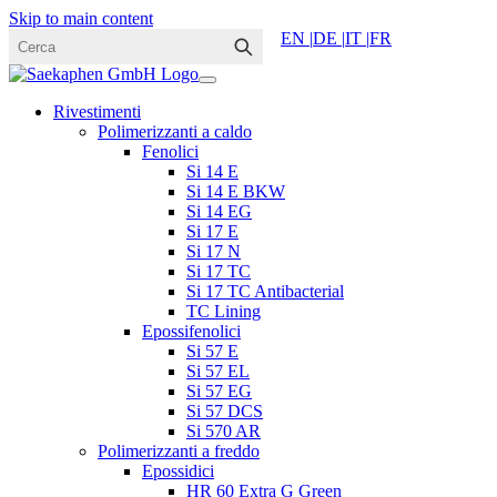
Skip to main content
EN |
DE |
IT |
FR
Rivestimenti
Polimerizzanti a caldo
Fenolici
Si 14 E
Si 14 E BKW
Si 14 EG
Si 17 E
Si 17 N
Si 17 TC
Si 17 TC Antibacterial
TC Lining
Epossifenolici
Si 57 E
Si 57 EL
Si 57 EG
Si 57 DCS
Si 570 AR
Polimerizzanti a freddo
Epossidici
HR 60 Extra G Green