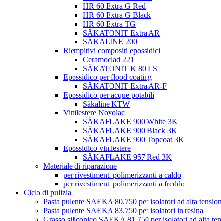
HR 60 Extra G Red
HR 60 Extra G Black
HR 60 Extra TG
SÄKATONIT Extra AR
SÄKALINE 200
Riempitivi compositi epossidici
Ceramoclad 221
SÄKATONIT K 80 LS
Epossidico per flood coating
SÄKATONIT Extra AR-F
Epossidico per acque potabili
Säkaline KTW
Vinilestere Novolac
SÄKAFLAKE 900 White 3K
SÄKAFLAKE 900 Black 3K
SÄKAFLAKE 900 Topcoat 3K
Epossidico vinilestere
SÄKAFLAKE 957 Red 3K
Materiale di riparazione
per rivestimenti polimerizzanti a caldo
per rivestimenti polimerizzanti a freddo
Ciclo di pulizia
Pasta pulente SAEKA 80.750 per isolatori ad alta tensio
Pasta pulente SAEKA 83.750 per isolatori in resina
Grasso siliconico SAEKA 81.750 per isolatori ad alta te