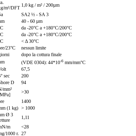
a.
1,0 kg / m² / 200µm
kg/m²/DFT
Sa
SA2 ½ - SA 3
µm
40 - 60 µm
°C
da -20°C a +180°C/200°C
°C
da -20°C a +180°C/200°C
°C
< Δ 30°C
ore/23°C
nessun limite
giorni
dopo la cottura finale
-6
µm
(VDE 0304): 44*10
mm/mm°C
Volt
67,5
6° sec
200
Shore D
94
N/mm²
>30
[MPa]
ore
1400
mm (1 kg)
> 1000
µm Ø 3
1,11
etture
mN/m
<28
mg/1000 r.
27