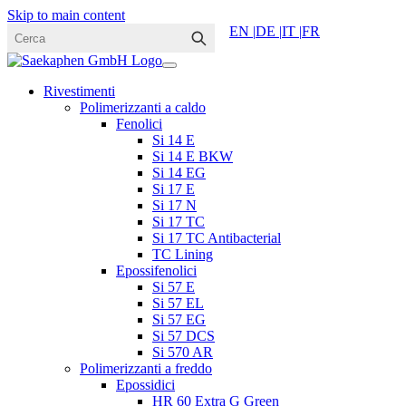
Skip to main content
EN |
DE |
IT |
FR
Rivestimenti
Polimerizzanti a caldo
Fenolici
Si 14 E
Si 14 E BKW
Si 14 EG
Si 17 E
Si 17 N
Si 17 TC
Si 17 TC Antibacterial
TC Lining
Epossifenolici
Si 57 E
Si 57 EL
Si 57 EG
Si 57 DCS
Si 570 AR
Polimerizzanti a freddo
Epossidici
HR 60 Extra G Green