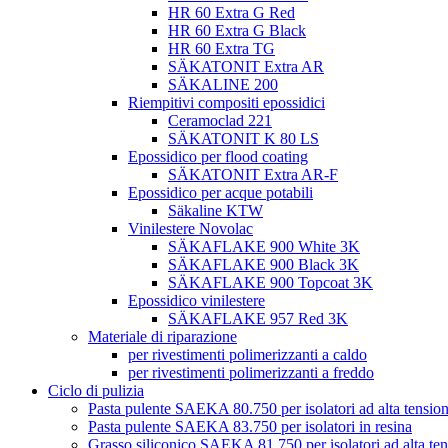
HR 60 Extra G Red
HR 60 Extra G Black
HR 60 Extra TG
SÄKATONIT Extra AR
SÄKALINE 200
Riempitivi compositi epossidici
Ceramoclad 221
SÄKATONIT K 80 LS
Epossidico per flood coating
SÄKATONIT Extra AR-F
Epossidico per acque potabili
Säkaline KTW
Vinilestere Novolac
SÄKAFLAKE 900 White 3K
SÄKAFLAKE 900 Black 3K
SÄKAFLAKE 900 Topcoat 3K
Epossidico vinilestere
SÄKAFLAKE 957 Red 3K
Materiale di riparazione
per rivestimenti polimerizzanti a caldo
per rivestimenti polimerizzanti a freddo
Ciclo di pulizia
Pasta pulente SAEKA 80.750 per isolatori ad alta tensio
Pasta pulente SAEKA 83.750 per isolatori in resina
Grasso siliconico SAEKA 81.750 per isolatori ad alta te