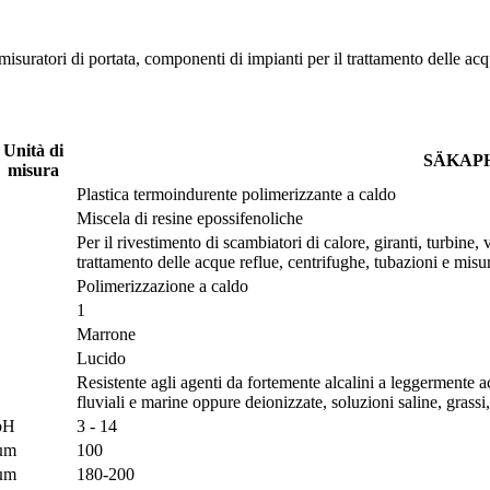
, misuratori di portata, componenti di impianti per il trattamento delle acq
Unità di
SÄKAPH
misura
Plastica termoindurente polimerizzante a caldo
Miscela di resine epossifenoliche
Per il rivestimento di scambiatori di calore, giranti, turbine
trattamento delle acque reflue, centrifughe, tubazioni e misur
Polimerizzazione a caldo
1
Marrone
Lucido
Resistente agli agenti da fortemente alcalini a leggermente ac
fluviali e marine oppure deionizzate, soluzioni saline, grassi, 
pH
3 - 14
µm
100
µm
180-200