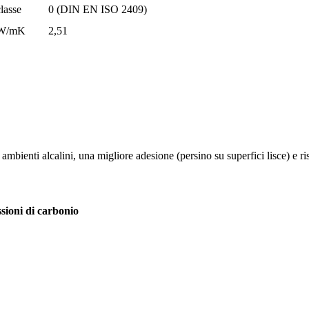
classe
0 (DIN EN ISO 2409)
W/mK
2,51
ambienti alcalini, una migliore adesione (persino su superfici lisce) e ris
ssioni di carbonio