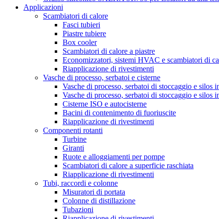
Applicazioni
Scambiatori di calore
Fasci tubieri
Piastre tubiere
Box cooler
Scambiatori di calore a piastre
Economizzatori, sistemi HVAC e scambiatori di cal
Riapplicazione di rivestimenti
Vasche di processo, serbatoi e cisterne
Vasche di processo, serbatoi di stoccaggio e silos i
Vasche di processo, serbatoi di stoccaggio e silos i
Cisterne ISO e autocisterne
Bacini di contenimento di fuoriuscite
Riapplicazione di rivestimenti
Componenti rotanti
Turbine
Giranti
Ruote e alloggiamenti per pompe
Scambiatori di calore a superficie raschiata
Riapplicazione di rivestimenti
Tubi, raccordi e colonne
Misuratori di portata
Colonne di distillazione
Tubazioni
Riapplicazione di rivestimenti