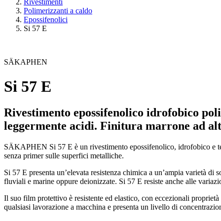
Rivestimenti
Polimerizzanti a caldo
Epossifenolici
Si 57 E
SÄKAPHEN
Si 57 E
Rivestimento epossifenolico idrofobico poli
leggermente acidi. Finitura marrone ad alt
SÄKAPHEN Si 57 E è un rivestimento epossifenolico, idrofobico e term
senza primer sulle superfici metalliche.
Si 57 E presenta un’elevata resistenza chimica a un’ampia varietà di so
fluviali e marine oppure deionizzate. Si 57 E resiste anche alle variazi
Il suo film protettivo è resistente ed elastico, con eccezionali propr
qualsiasi lavorazione a macchina e presenta un livello di concentrazio