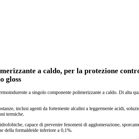
merizzante a caldo, per la protezione contro
o gloss
oindurente a singolo componente polimerizzante a caldo. Di alta qualit
stanze, inclusi agenti da fortemente alcalini a leggermente acidi, soluzio
oni termiche.
ietà idrofobiche, capace di prevenire fenomeni di agglomerazione, sporca
ne della formaldeide inferiore a 0,1%.