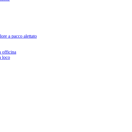
ore a pacco alettato
n officina
n loco