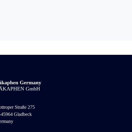
äkaphen Germany
ÄKAPHEN GmbH
ttroper Straße 275
-45964 Gladbeck
ermany