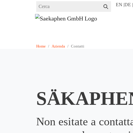
Skip
EN |
DE |
to
main
content
Home
Azienda
Contatti
You are here:
SÄKAPHE
Non esitate a contatt