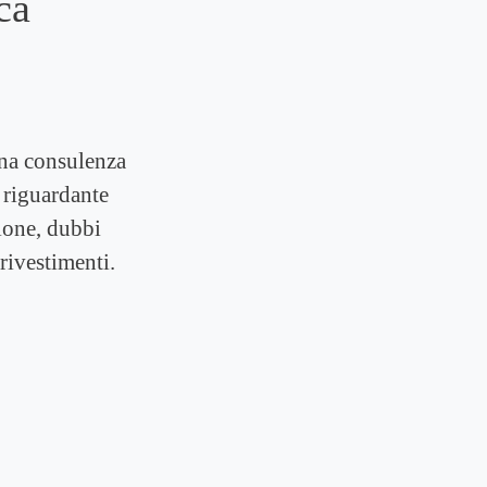
ca
una consulenza
 riguardante
ione, dubbi
rivestimenti.