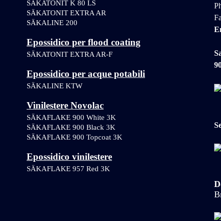
SÄKATONIT K 80 LS
P
SÄKATONIT EXTRA AR
F
SÄKALINE 200
E
Epossidico per flood coating
Sa
SÄKATONIT EXTRA AR-F
9
Epossidico per acque potabili
SÄKALINE KTW
Vinilestere Novolac
SÄKAFLAKE 900 White 3K
Se
SÄKAFLAKE 900 Black 3K 
SÄKAFLAKE 900 Topcoat 3K 
Epossidico vinilestere
SÄKAFLAKE 957 Red 3K
D
B