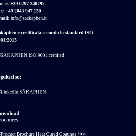
hone:
+39 0297 240792
ax:
+49 2043 947 130
mail:
info@saekaphen.it
kaphen è certificata secondo lo standard ISO
001:2015
guiteci su:
ownload
rochures
Heat