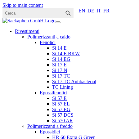
Skip to main content
EN |
DE |
IT |
FR
Rivestimenti
Polimerizzanti a caldo
Fenolici
Si 14 E
Si 14 E BKW
Si 14 EG
Si 17 E
Si 17 N
Si 17 TC
Si 17 TC Antibacterial
TC Lining
Epossifenolici
Si 57 E
Si 57 EL
Si 57 EG
Si 57 DCS
Si 570 AR
Polimerizzanti a freddo
Epossidici
HR 60 Extra G Green