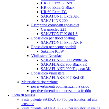
HR 60 Extra G Red
HR 60 Extra G Black
HR 60 Extra TG
SÄKATONIT Extra AR
SÄKALINE 200
Riempitivi compositi epossidici
Ceramoclad 221
SÄKATONIT K 80 LS
Epossidico per flood coating
SÄKATONIT Extra AR-F
Epossidico per acque potabili
Säkaline KTW
Vinilestere Novolac
SÄKAFLAKE 900 White 3K
SÄKAFLAKE 900 Black 3K
SÄKAFLAKE 900 Topcoat 3K
Epossidico vinilestere
SÄKAFLAKE 957 Red 3K
Materiale di riparazione
per rivestimenti polimerizzanti a caldo
per rivestimenti polimerizzanti a freddo
Ciclo di pulizia
Pasta pulente SAEKA 80.750 per isolatori ad alta
tensione
Pasta pulente SAEKA 83.750 per isolatori in resina