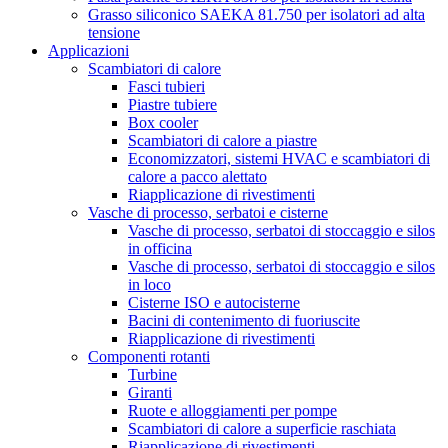
Grasso siliconico SAEKA 81.750 per isolatori ad alta
tensione
Applicazioni
Scambiatori di calore
Fasci tubieri
Piastre tubiere
Box cooler
Scambiatori di calore a piastre
Economizzatori, sistemi HVAC e scambiatori di
calore a pacco alettato
Riapplicazione di rivestimenti
Vasche di processo, serbatoi e cisterne
Vasche di processo, serbatoi di stoccaggio e silos
in officina
Vasche di processo, serbatoi di stoccaggio e silos
in loco
Cisterne ISO e autocisterne
Bacini di contenimento di fuoriuscite
Riapplicazione di rivestimenti
Componenti rotanti
Turbine
Giranti
Ruote e alloggiamenti per pompe
Scambiatori di calore a superficie raschiata
Riapplicazione di rivestimenti