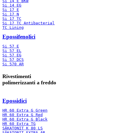
Si 14 E BKW
Si 14 EG
Si 17 E
Si 17 N
Si 17 TC
Si 17 TC Antibacterial
TC Lining
Epossifenolici
Si 57 E
Si 57 EL
Si 57 EG
Si 57 DCS
Si 570 AR
Rivestimenti
polimerizzanti a freddo
Epossidici
HR 60 Extra G Green
HR 60 Extra G Red
HR 60 Extra G Black
HR 60 Extra TG
SÄKATONIT K 80 LS
SÄKATONIT EXTRA AR