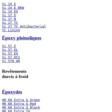
Si 14 E
Si 14 E BKW
Si 14 EG
Si 17 E
Si 17 N
Si 17 TC
Si 17 TC Antibacterial
TC Lining
Époxy phénoliques
Si 57 E
Si 57 EL
Si 57 EG
Si 57 DCS
Si 570 AR
Revêtements
durcis à froid
Époxydes
HR 60 Extra G Green
HR 60 Extra G Red
HR 60 Extra G Black
HR 60 Extra TG