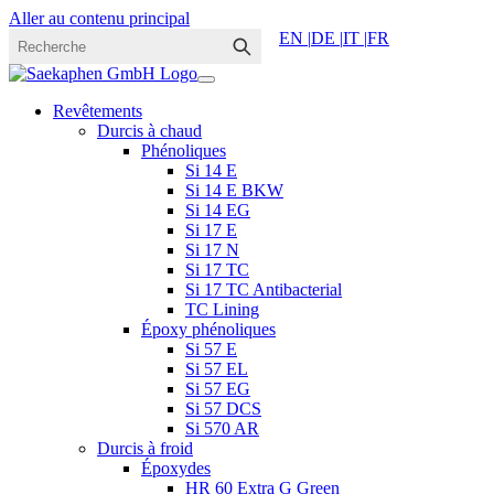
Aller au contenu principal
EN |
DE |
IT |
FR
Revêtements
Durcis à chaud
Phénoliques
Si 14 E
Si 14 E BKW
Si 14 EG
Si 17 E
Si 17 N
Si 17 TC
Si 17 TC Antibacterial
TC Lining
Époxy phénoliques
Si 57 E
Si 57 EL
Si 57 EG
Si 57 DCS
Si 570 AR
Durcis à froid
Époxydes
HR 60 Extra G Green