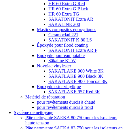
HR 60 Extra G Red
HR 60 Extra G Black
HR 60 Extra TG
SÄKATONIT Extra AR
SÄKALINE 200
Mastics composites époxydiques
Ceramoclad 221
SÄKATONIT K 80 LS
Époxyde pour flood coating
SÄKATONIT Extra AR-F
Époxyde pour eau potable
Säkaline KTW
Novolac vinylester
SÄKAFLAKE 900 White 3K
SÄKAFLAKE 900 Black 3K
SÄKAFLAKE 900 Topcoat 3K
Époxyde ester vinylique
SÄKAFLAKE 957 Red 3K
Matériel de réparation
pour revêtements durcis à chaud
pour revêtements durcis à froid
Système de nettoyage
Pâte nettoyante SAEKA 80.750 pour les isolateurs
haute tension
Pâte nettoyante SAEKA 83.750 pour les isolateurs en