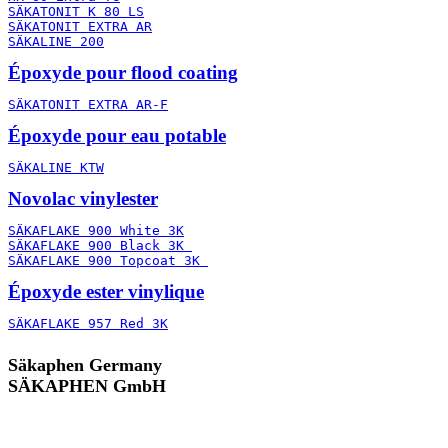
SÄKATONIT K 80 LS
SÄKATONIT EXTRA AR
SÄKALINE 200
Époxyde pour flood coating
SÄKATONIT EXTRA AR-F
Époxyde pour eau potable
SÄKALINE KTW
Novolac vinylester
SÄKAFLAKE 900 White 3K
SÄKAFLAKE 900 Black 3K 
SÄKAFLAKE 900 Topcoat 3K 
Époxyde ester vinylique
SÄKAFLAKE 957 Red 3K
Säkaphen Germany
SÄKAPHEN GmbH